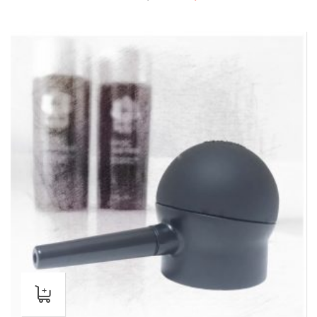
始
前
價
價
格：
格：
NT$2,697。
NT$1,998。