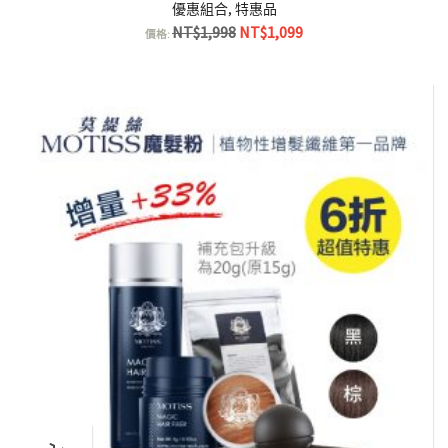
優惠組合
,
特惠品
原
目
NT$
1,998
NT$
1,099
價格:
始
前
價
價
格：
格：
NT$1,998。
NT$1,099。