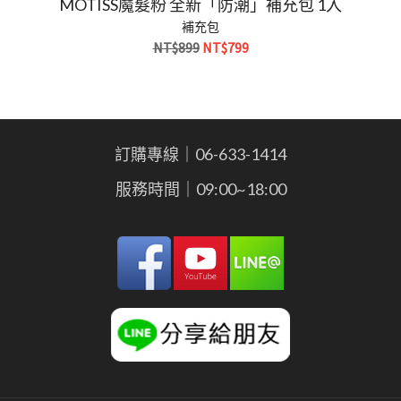
MOTISS魔髮粉 全新「防潮」補充包 1入
補充包
原
目
NT$
899
NT$
799
始
前
價
價
格：
格：
NT$899。
NT$799。
訂購專線｜06-633-1414
服務時間｜09:00~18:00