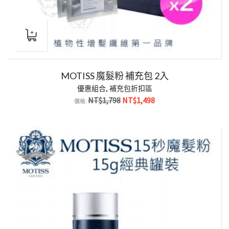
MOTISS 魔髮粉 補充包 2入
優惠組合
,
補充包折扣區
原
目
NT$
1,798
NT$
1,498
價格:
始
前
價
價
格：
格：
NT$1,798。
NT$1,498。