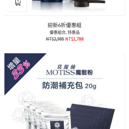
迎新6折優惠組
優惠組合
,
特惠品
原
目
NT$
2,985
NT$
1,788
始
前
價
價
格：
格：
NT$2,985。
NT$1,788。