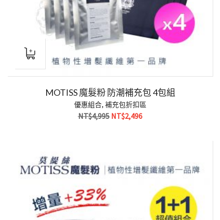
MOTISS 魔髮粉 防潮補充包 4包組
優惠組合
,
補充包折扣區
原
目
NT$
4,995
NT$
2,496
始
前
價
價
格：
格：
NT$4,995。
NT$2,496。