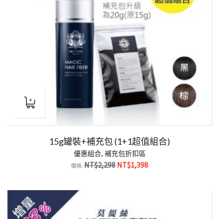
15g罐裝+補充包 (1+1超值組合)
優惠組合
,
補充包折扣區
原
目
NT$
2,298
NT$
1,398
價格:
始
前
價
價
格：
格：
NT$2,298。
NT$1,398。