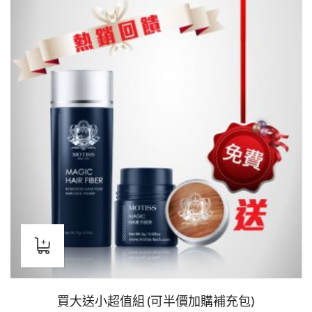
NT$9,588。
NT$5,280。
買大送小超值組 (可半價加購補充包)