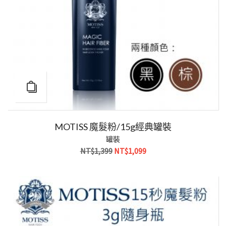
MOTISS 魔髮粉/15g經典罐裝
罐裝
原
目
NT$
1,399
NT$
1,099
始
前
價
價
格：
格：
NT$1,399。
NT$1,099。