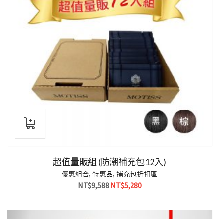
超值量販組 (防潮補充包12入)
優惠組合
,
特惠品
,
補充包折扣區
原
目
NT$
9,588
NT$
5,280
始
前
價
價
格：
格：