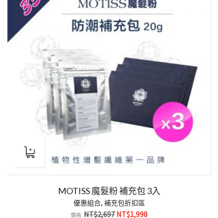
MOTISS 魔髮粉 補充包 3入
優惠組合
,
補充包折扣區
原
目
NT$
2,697
NT$
1,998
價格: