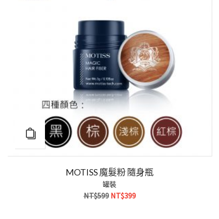
MOTISS 魔髮粉 隨身瓶
罐裝
原
目
NT$
599
NT$
399
始
前
價
價