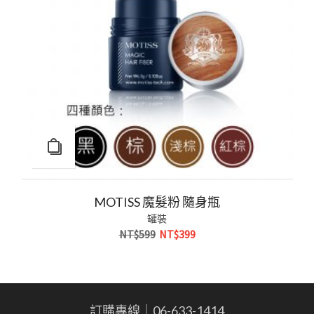
MOTISS 魔髮粉 隨身瓶
罐裝
原
目
NT$
599
NT$
399
始
前
價
價
格：
格：
NT$599。
NT$399。
訂購專線｜06-633-1414