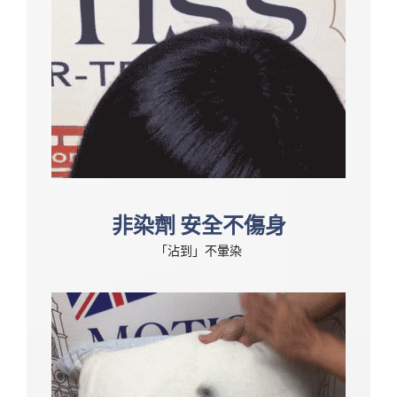
非染劑 安全不傷身
「沾到」不暈染