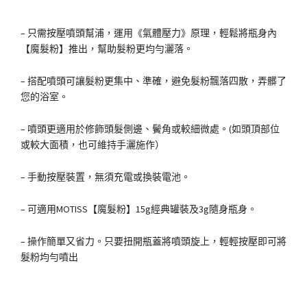
– 只需按壓噴頭幫浦，運用《氣體壓力》原理，輕鬆將瓶身內
【魔髮粉】推出，幫助髮粉更均勻灑落。
– 搭配噴頭可讓髮粉更集中、準確，避免髮粉飄落四散，弄髒了
您的浴室。
– 噴頭更適用於修飾頭髮側邊、鬢角或較細微處。(如頭頂部位
或較大面積，也可維持手灑施作）
– 手動按壓裝置，無須充電或換裝電池。
– 可適用MOTISS【魔髮粉】15g經典罐裝及3g隨身瓶身。
– 操作簡單又省力。只要扭開瓶蓋將噴頭旋上，輕輕按壓即可將
髮粉均勻噴出