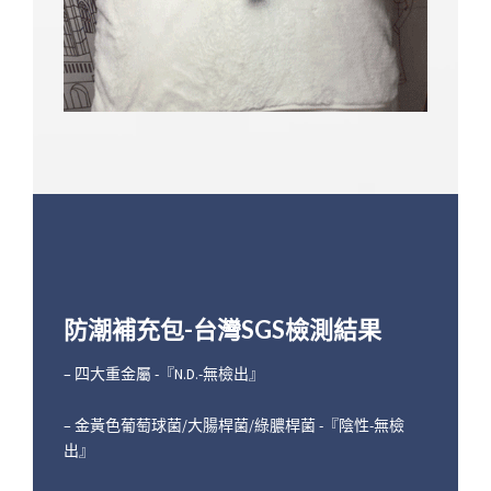
防潮補充包-台灣SGS檢測結果
– 四大重金屬 -『N.D.-無檢出』
– 金黃色葡萄球菌/大腸桿菌/綠膿桿菌 -『陰性-無檢
出』