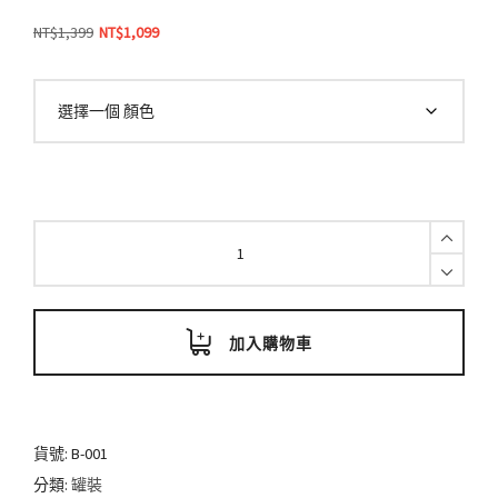
原
目
NT$
1,399
NT$
1,099
始
前
價
價
格：
格：
NT$1,399。
NT$1,099。
MOTISS
魔
髮
粉/15g
經
典
加入購物車
罐
裝
quantity
貨號:
B-001
分類:
罐裝