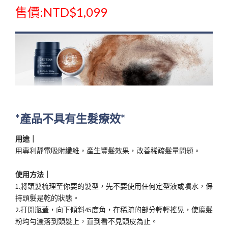
售價:NTD$1,099
*產品不具有生髮療效*
用途｜
用專利靜電吸附纖維，產生豐髮效果，改善稀疏髮量問題。
使用方法｜
1.將頭髮梳理至你要的髮型，先不要使用任何定型液或噴水，保
持頭髮是乾的狀態。
2.打開瓶蓋，向下傾斜45度角，在稀疏的部分輕輕搖晃，使魔髮
粉均勻灑落到頭髮上，直到看不見頭皮為止。