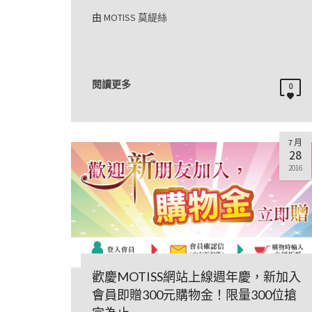
由
MOTISS 莫緹絲
閱讀更多
0
7 月
28
2016
歡慶MOTISS網站上線週年慶，新加入
會員即贈300元購物金！限量300位搶