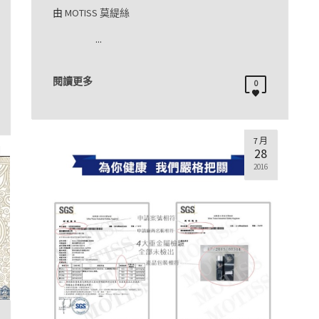
由
MOTISS 莫緹絲
...
閱讀更多
0
7 月
28
2016