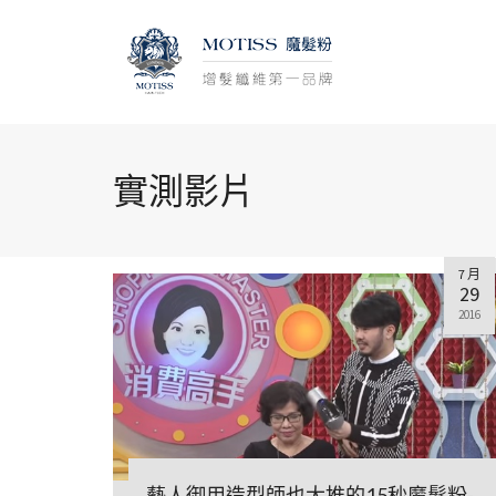
實測影片
7 月
29
2016
藝人御用造型師也大推的15秒魔髮粉-