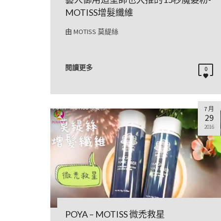
MOTISS增髮纖維
由
MOTISS 莫緹絲
閱讀更多
0
7 月
29
2016
POYA – MOTISS 微禿救星