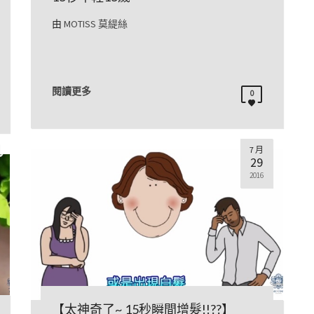
由
MOTISS 莫緹絲
閱讀更多
0
7 月
29
2016
【太神奇了~ 15秒瞬間增髮!!??】