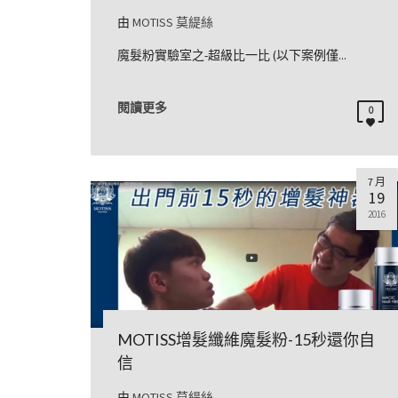
由
MOTISS 莫緹絲
魔髮粉實驗室之-超級比一比 (以下案例僅...
閱讀更多
0
7 月
19
2016
MOTISS增髮纖維魔髮粉-15秒還你自
信
由
MOTISS 莫緹絲