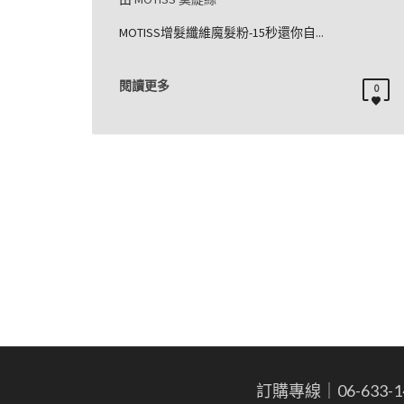
MOTISS增髮纖維魔髮粉-15秒還你自...
閱讀更多
0
訂購專線｜06-633-1