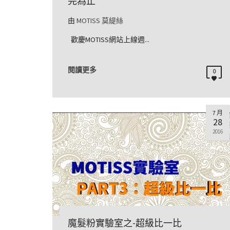
完為止
由
MOTISS 莫緹絲
歡慶MOTISS網站上線週...
閱讀更多
0
7 月
28
2016
魔髮粉實驗室之-超級比一比