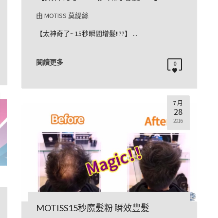
由
MOTISS 莫緹絲
【太神奇了~ 15秒瞬間增髮!!??】 ...
閱讀更多
0
7 月
28
2016
MOTISS15秒魔髮粉 瞬效豐髮