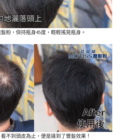
髮粉，保持瓶身45度，輕輕搖晃瓶身。
，看不到頭皮為止，便是達到了豐髮效果！