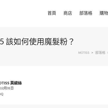
首頁
商店
部落格
購
P05 該如何使用魔髮粉？
MOTISS
>
部落格
OTISS 莫緹絲
年12月31日
AQ