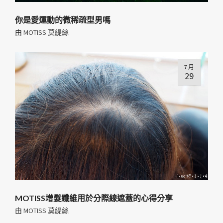
你是愛運動的微稀疏型男嗎
由
MOTISS 莫緹絲
7 月
29
MOTISS增髮纖維用於分際線遮蓋的心得分享
由
MOTISS 莫緹絲