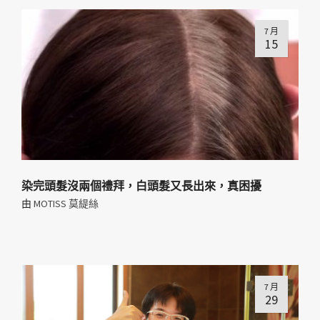
7 月
15
染完頭髮沒兩個禮拜，白頭髮又長出來，真困擾
由
MOTISS 莫緹絲
7 月
29