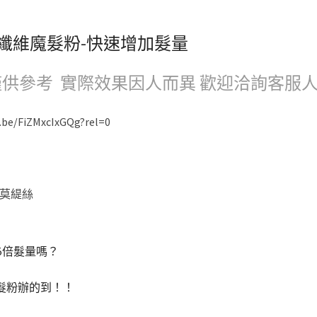
增髮纖維魔髮粉-快速增加髮量
供參考 實際效果因人而異 歡迎洽詢客服
u.be/FiZMxcIxGQg?rel=0
5倍髮量嗎？
魔髮粉辦的到！！