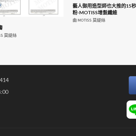
藝人御用造型師也大推的15
粉-MOTISS增髮纖維
由
MOTISS 莫緹絲
書
SS 莫緹絲
414
:00