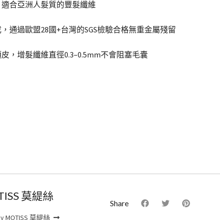
，適合亞洲人髮質的豐髮纖維
，通過歐盟28國+台灣的SGS檢驗合格無重金屬殘留
，增髮纖維直徑0.3–0.5mm不會阻塞毛囊
TISS 莫緹絲
Share
by MOTISS 莫緹絲