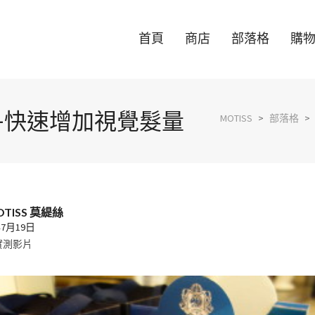
首頁
商店
部落格
購
粉-快速增加視覺髮量
MOTISS
>
部落格
>
OTISS 莫緹絲
年7月19日
實測影片