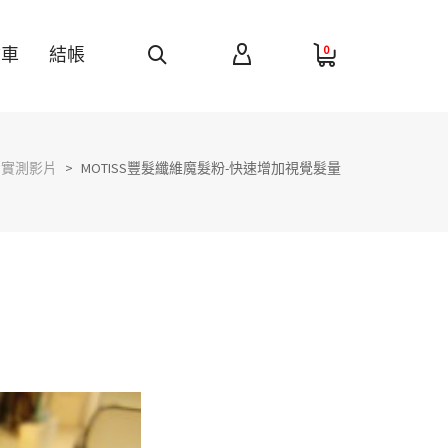
0
物車
結帳
實測影片
>
MOTISS豐髮纖維魔髮粉-快速增加視覺髮量