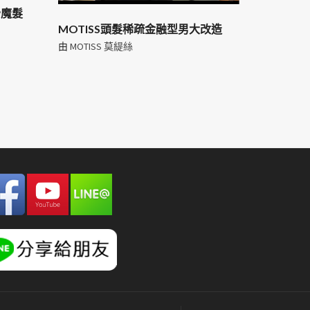
秒魔髮
MOTISS頭髮稀疏金融型男大改造
由
MOTISS 莫緹絲