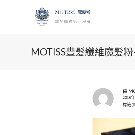
MOTISS豐髮纖維魔髮
由
M
2016
標籤