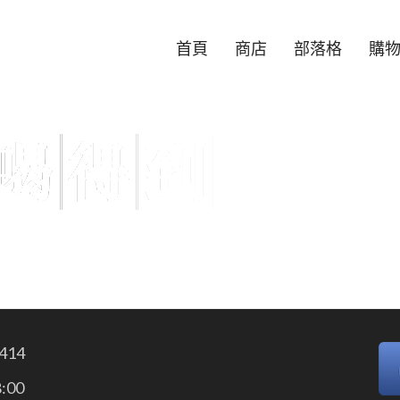
首頁
商店
部落格
購
414
:00