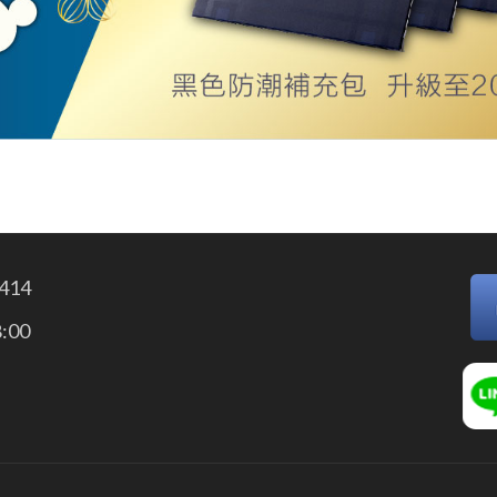
414
:00