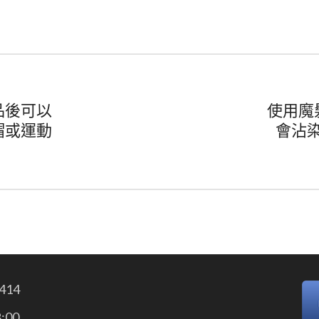
品後可以
使用魔
帽或運動
會沾染
414
:00