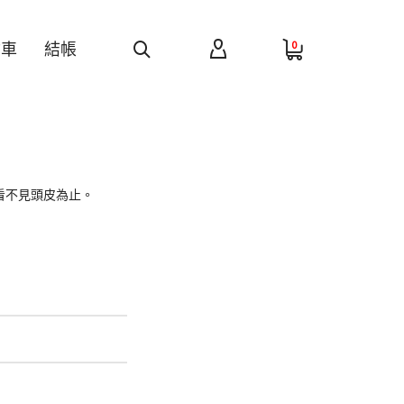
0
物車
結帳
看不見頭皮為止。