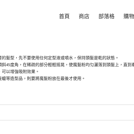
首頁
商店
部落格
購
要的髮型，先不要使用任何定型液或噴水，保持頭髮是乾的狀態。
傾斜45度角，在稀疏的部分輕輕摇晃，使魔髮粉均匀灑落到頭髮上，直到
，可以增強吸附效果。
髮蠟等造型品，則要將魔髮粉放在最後才使用。