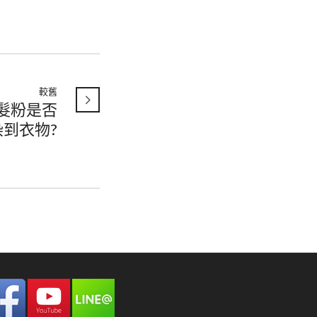
較舊
髮粉是否
到衣物?