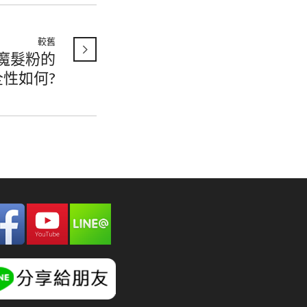
較舊
S魔髮粉的
全性如何?