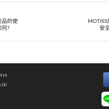
型品的使
MOTIS
何?
安
414
:00