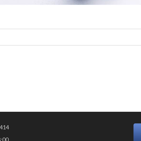
414
:00