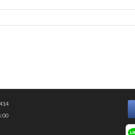
414
:00